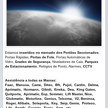
Estamos
inseridos no mercado dos Portões Seccionados
,
Portas Rápidas,
Portas de Fole
, Portas Automáticas de
Vidro,
Grades de Segurança
, Niveladores de Cais,
Parques
de Estacionamento
,
Relógios de Ponto, Alarmes,
CCTV
.
Assistência a todas as Marcas:
Faac, Manusa, Came, Ditec, Bft, Pujol, Cardin, Delma,
Aprimatic,
Hormann, Gibidi, Erreka, Dea, King Gates,
Quitporta
, Aprimatic, Ecp, Sommer, Lift Master,
Nice,
Globmatic, Motorline, Genius, Telcoma, V2, Beninca,
Roger,
Afibate, Soteporta, Key, Seip, Genie, Proteco,
Life, Somfy, G
aviota, Fenix, Acm, etc.